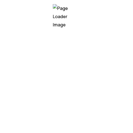
itais: uso de RFID para
eneficiado inúmeras áreas, com destaque para o setor da s
 qualquer empresa no conceito indústria 4.0, mas no caso d
icial no dia a dia em oi